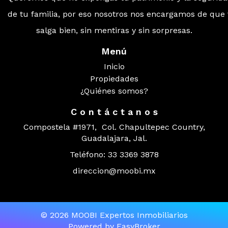
de tu familia, por eso nosotros nos encargamos de que
salga bien, sin mentiras y sin sorpresas.
Menú
Inicio
Propiedades
¿Quiénes somos?
C o n t á c t a n o s
Compostela #1971, Col. Chapultepec Country,
Guadalajara, Jal.
Teléfono: 33 3369 3878
direccion@moobi.mx
© 2026 MOOBI Expertos Inmobiliarios
Powered by
EasyBroker