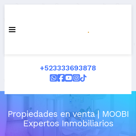
Toggle navigation
+523333693878
Propiedades en venta | MOOBI
Expertos Inmobiliarios