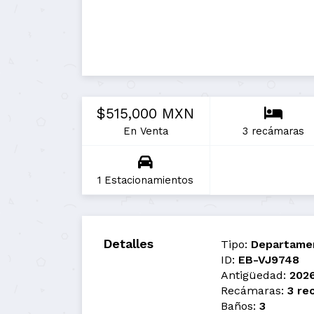
$515,000 MXN
En Venta
3 recámaras
1 Estacionamientos
Detalles
Tipo:
Departame
ID:
EB-VJ9748
Antigüedad:
202
Recámaras:
3 re
Baños:
3