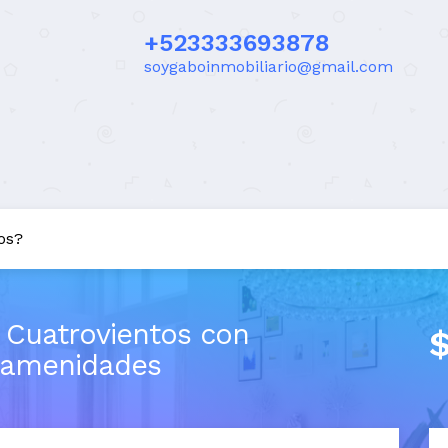
+523333693878
soygaboinmobiliario@gmail.com
os?
 Cuatrovientos con
y amenidades