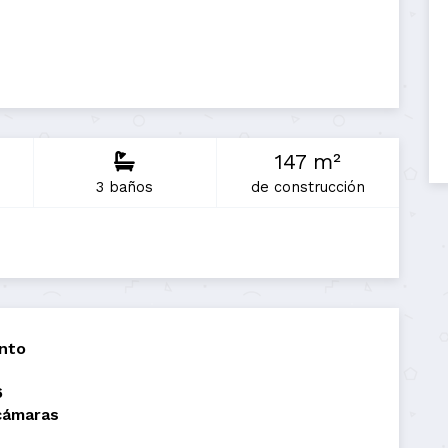
147 m²
3 baños
de construcción
nto
6
cámaras