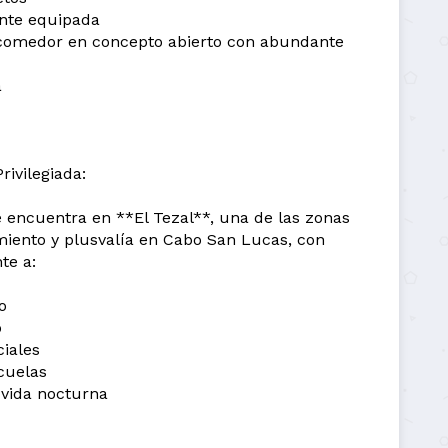
nte equipada
 comedor en concepto abierto con abundante
a
rivilegiada:
e encuentra en **El Tezal**, una de las zonas
iento y plusvalía en Cabo San Lucas, con
te a:
o
o
iales
cuelas
 vida nocturna