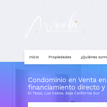
Inicio
Propiedades
¿Quiénes som
Condominio en Venta en
financiamiento directo 
El Tezal
,
Los Cabos
,
Baja California Sur