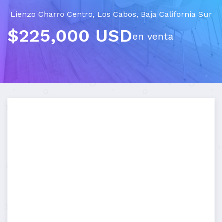
Lienzo Charro Centro
,
Los Cabos
,
Baja California Sur
$225,000 USD
en venta