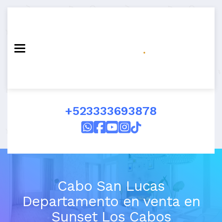
Toggle navigation
+523333693878
Cabo San Lucas
Departamento en venta en
Sunset Los Cabos