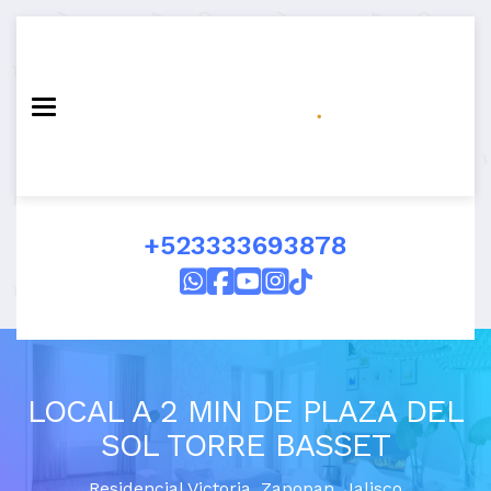
Toggle navigation
+523333693878
LOCAL A 2 MIN DE PLAZA DEL
SOL TORRE BASSET
Residencial Victoria
,
Zapopan
,
Jalisco