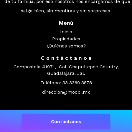
de tu familia, por eso nosotros nos encargamos de que
salga bien, sin mentiras y sin sorpresas.
Menú
Inicio
Propiedades
¿Quiénes somos?
C o n t á c t a n o s
Compostela #1971, Col. Chapultepec Country,
Guadalajara, Jal.
Teléfono: 33 3369 3878
direccion@moobi.mx
© 2026 MOOBI Expertos Inmobiliarios
Contáctanos
Powered by
EasyBroker