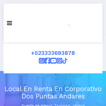
Toggle navigation
+523333693878
Local En Renta En Corporativo
Dos Puntas Andares
Puerta de Hierro
,
Zapopan
,
Jalisco