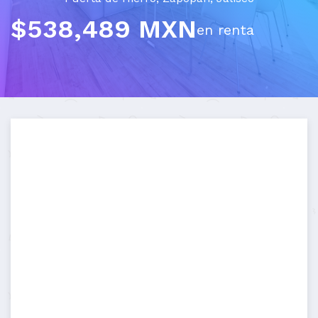
$538,489 MXN
en renta