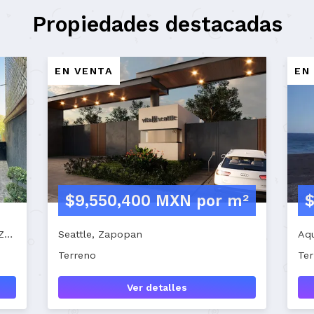
Propiedades destacadas
EN RENTA
 MXN
$38,704 MXN
Residencial Victoria, Zapopan
Local comercial
Ver detalles