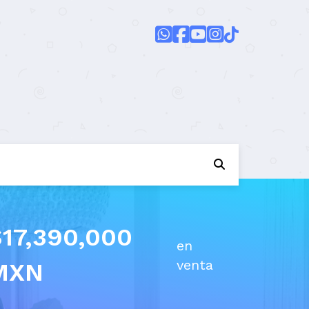
$17,390,000
en
venta
MXN