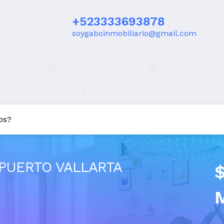
+523333693878
soygaboinmobiliario@gmail.com
os?
PUERTO VALLARTA