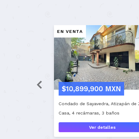
EN VENTA
,000 MXN
$44,160,000,000
nzanillo
Lomas Del 4, Tlaquepaque
Terreno
Ver detalles
Ver detalles