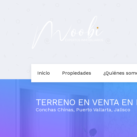
Inicio
Propiedades
¿Quiénes som
TERRENO EN VENTA EN 
Conchas Chinas
,
Puerto Vallarta
,
Jalisco