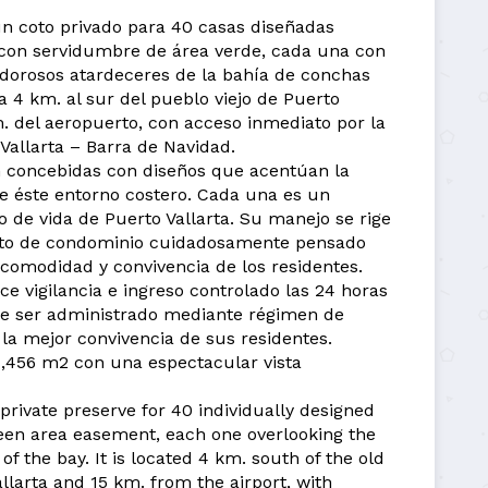
n coto privado para 40 casas diseñadas
con servidumbre de área verde, cada una con
endorosos atardeceres de la bahía de conchas
a 4 km. al sur del pueblo viejo de Puerto
m. del aeropuerto, con acceso inmediato por la
Vallarta – Barra de Navidad.
 concebidas con diseños que acentúan la
de éste entorno costero. Cada una es un
o de vida de Puerto Vallarta. Su manejo se rige
to de condominio cuidadosamente pensado
 comodidad y convivencia de los residentes.
e vigilancia e ingreso controlado las 24 horas
e ser administrado mediante régimen de
la mejor convivencia de sus residentes.
 1,456 m2 con una espectacular vista
private preserve for 40 individually designed
een area easement, each one overlooking the
of the bay. It is located 4 km. south of the old
llarta and 15 km. from the airport, with