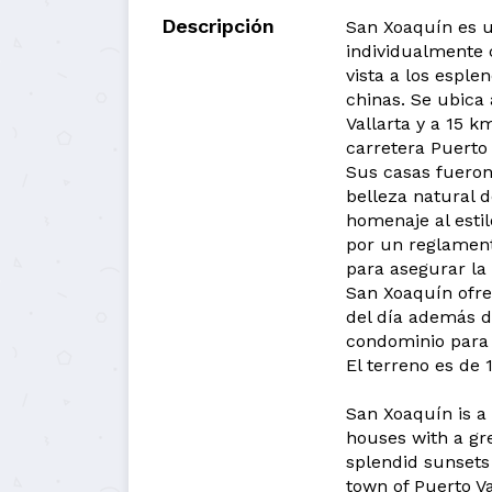
Descripción
San Xoaquín es u
individualmente 
vista a los espl
chinas. Se ubica 
Vallarta y a 15 k
carretera Puerto 
Sus casas fueron
belleza natural 
homenaje al estil
por un reglamen
para asegurar la
San Xoaquín ofrec
del día además d
condominio para 
El terreno es de
San Xoaquín is a 
houses with a gr
splendid sunsets 
town of Puerto Va