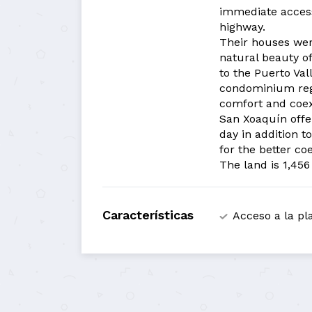
immediate access
highway.
Their houses wer
natural beauty of
to the Puerto Val
condominium regu
comfort and coex
San Xoaquín offe
day in addition
for the better coe
The land is 1,45
Características
Acceso a la pl