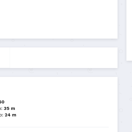
60
:
35 m
o:
24 m