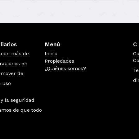
iarios
Menú
C 
s con más de
Inicio
Co
Co
Propiedades
eraciones en
¿Quiénes somos?
Te
romover de
di
e uso
y la seguridad
gamos de que todo