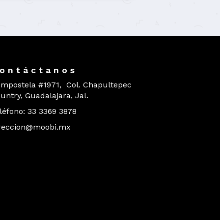
o n t á c t a n o s
mpostela #1971, Col. Chapultepec
untry, Guadalajara, Jal.
léfono: 33 3369 3878
reccion@moobi.mx