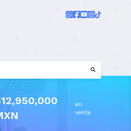
$12,950,000
en
venta
MXN