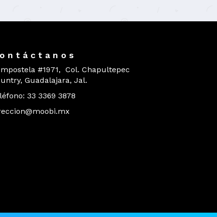
o n t á c t a n o s
mpostela #1971, Col. Chapultepec
untry, Guadalajara, Jal.
léfono: 33 3369 3878
reccion@moobi.mx