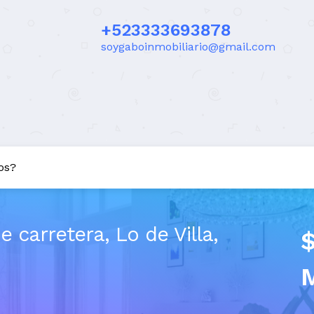
+523333693878
soygaboinmobiliario@gmail.com
os?
e carretera, Lo de Villa,