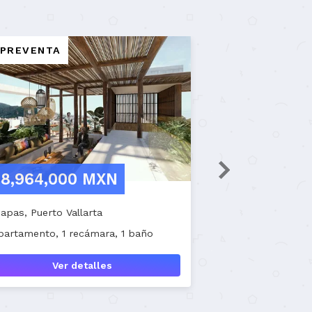
EN VENTA
MXN
$14,500,000 MXN
cali
Casa, 3 recámaras, 3 baños
detalles
Ver detalles