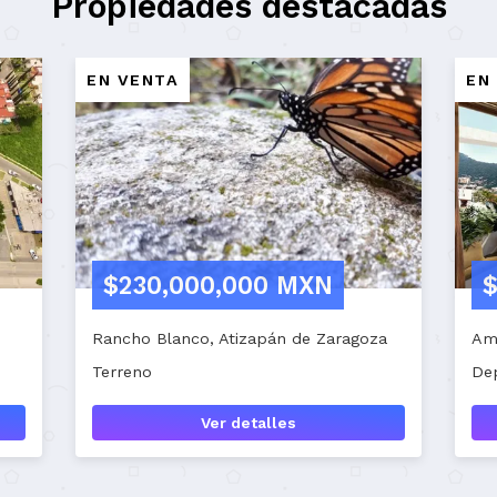
Propiedades destacadas
 RENTA
EN RENTA
$35,000 MXN
$25,000 
ustrial, Mexicali
Santa Isabel, Mexi
cal comercial, 2 baños
Bodega comercial
Ver detalles
Ver 