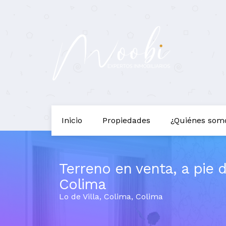
Inicio
Propiedades
¿Quiénes som
Terreno en venta, a pie d
Colima
Lo de Villa
,
Colima
,
Colima