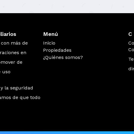
iarios
Menú
C 
s con más de
Inicio
Co
Co
Propiedades
eraciones en
¿Quiénes somos?
Te
romover de
di
e uso
y la seguridad
gamos de que todo