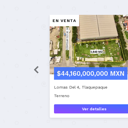
EN PREVENTA
EN
$8,964,000 MXN
za
Amapas, Puerto Vallarta
Ind
Departamento, 1 recámara, 1 baño
Lo
Ver detalles