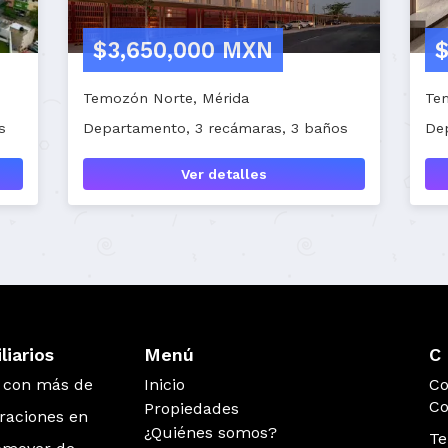
,700 MXN
$4,368,000 MXN
te, Mérida
Loma Dorada Secc A, Tona
o, 2 recámaras, 2 baños
Casa, 5 recámaras, 3 baño
Ver detalles
Ver detalles
iarios
Menú
C 
s con más de
Inicio
Co
Co
Propiedades
eraciones en
¿Quiénes somos?
Te