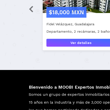
$3,650,000 MXN
$4,671
Temozón Norte, Mérida
Temozón Nor
Departamento, 3 recámaras, 3 baños
Departament
Ver detalles
Bienvenido a MOOBI Expertos Inmobil
Somos un grupo de expertos inmobiliario
15 años en la industria y más de 3,000 op