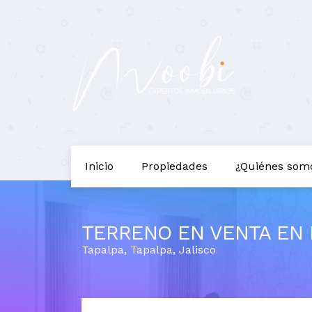
Inicio
Propiedades
¿Quiénes som
TERRENO EN VENTA EN F
Tapalpa
,
Tapalpa
,
Jalisco