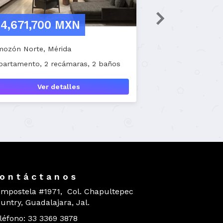
$4,116,616 MXN
lá
Residencial Poniente, Zapopan
s
Departamento, 2 recámaras, 2 baños
Ver detalles
o n t á c t a n o s
mpostela #1971, Col. Chapultepec
untry, Guadalajara, Jal.
léfono: 33 3369 3878