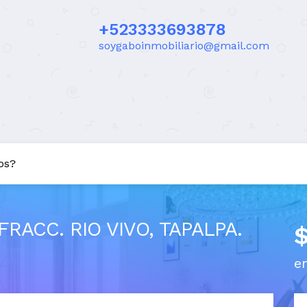
+523333693878
soygaboinmobiliario@gmail.com
os?
RACC. RIO VIVO, TAPALPA.
e